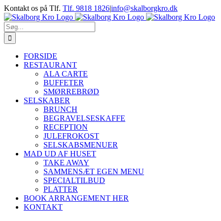
Skip
Kontakt os på Tlf.
Tlf. 9818 1826
|
info@skalborgkro.dk
to
Facebook
Instagram
content
Søg
efter:
FORSIDE
RESTAURANT
ALA CARTE
BUFFETER
SMØRREBRØD
SELSKABER
BRUNCH
BEGRAVELSESKAFFE
RECEPTION
JULEFROKOST
SELSKABSMENUER
MAD UD AF HUSET
TAKE AWAY
SAMMENSÆT EGEN MENU
SPECIALTILBUD
PLATTER
BOOK ARRANGEMENT HER
KONTAKT