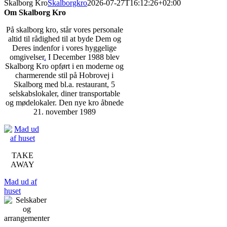
Skalborg Kro
Skalborgkro
2026-07-27T16:12:26+02:00
Om Skalborg Kro
På skalborg kro, står vores personale
altid til rådighed til at byde Dem og
Deres indenfor i vores hyggelige
omgivelser
.
I December 1988 blev
Skalborg Kro opført i en moderne og
charmerende stil på Hobrovej i
Skalborg med bl.a. restaurant, 5
selskabslokaler, diner transportable
og mødelokaler. Den nye kro åbnede
21. november 1989
TAKE
AWAY
Mad ud af
huset